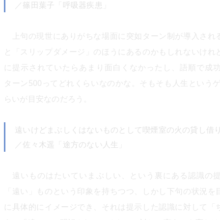
／篠田葉子「呼吸器疾患」
上句の現世にありがちな場面に突如ターン制が導入され
と「スリップダメージ」のほうにあるのかもしれないけれ
に提示されていたらあまり面白くなかったし、語順で成
ターン500ってどれくらいなのかな。そもそも人生という
らいが目安なのだろう。
遠いけどまぶしくはないものとして喫煙室の火の貸し借
／佐々木遥「途方のない人生」
遠いものはたいていまぶしい、という裏にある認識の提
「遠い」ものという印象を持ちつつ、しかし下句の状況を
に具体的にイメージでき、それは提示した認識に対して「