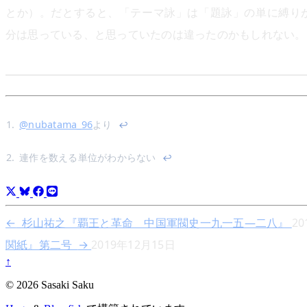
とか）。だとすると、「テーマ詠」は「題詠」の単に縛り
分は思っている、と思っていたのは違ったのかもしれない。
@nubatama_96
より
↩︎
連作を数える単位がわからない
↩︎
←
杉山祐之『覇王と革命 中国軍閥史一九一五―二八』
2
関紙』第二号
→
2019年12月15日
↑
© 2026 Sasaki Saku