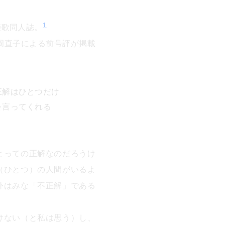
1
短歌同人誌。
岡直子による前号評が掲載
正解はひとつだけ
を言ってくれる
とっての正解なのだろうけ
（ひとつ）の人間がいるよ
外はみな「不正解」である
けない（と私は思う）し、