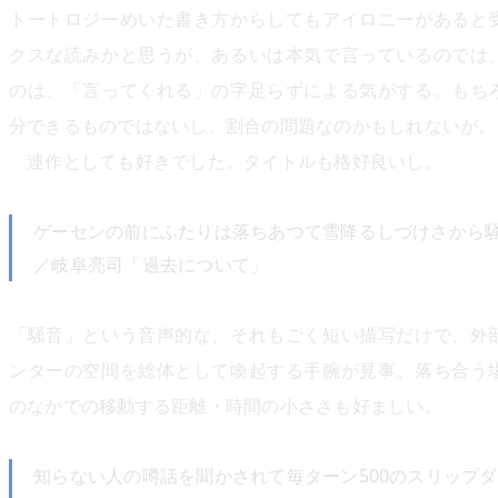
トートロジーめいた書き方からしてもアイロニーがあると
クスな読みかと思うが、あるいは本気で言っているのでは
のは、「言ってくれる」の字足らずによる気がする。もち
分できるものではないし、割合の問題なのかもしれないが。
連作としても好きでした。タイトルも格好良いし。
ゲーセンの前にふたりは落ちあつて雪降るしづけさから
／岐阜亮司「過去について」
「騒音」という音声的な、それもごく短い描写だけで、外
ンターの空間を総体として喚起する手腕が見事。落ち合う
のなかでの移動する距離・時間の小ささも好ましい。
知らない人の噂話を聞かされて毎ターン500のスリップ