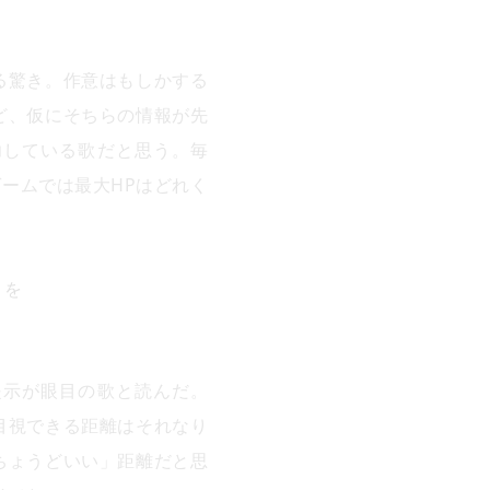
る驚き。作意はもしかする
ど、仮にそちらの情報が先
功している歌だと思う。毎
ゲームでは最大HPはどれく
りを
示が眼目の歌と読んだ。
目視できる距離はそれなり
ちょうどいい」距離だと思