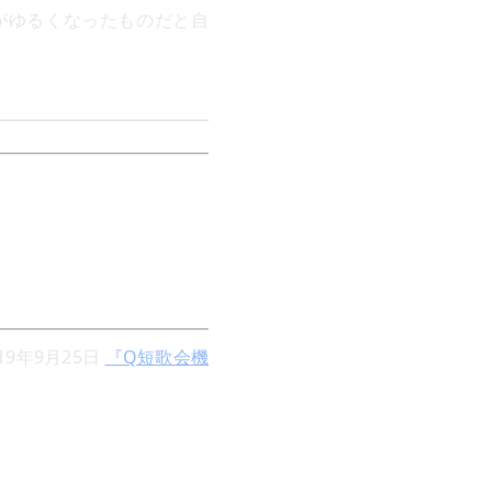
がゆるくなったものだと自
019年9月25日
『Q短歌会機