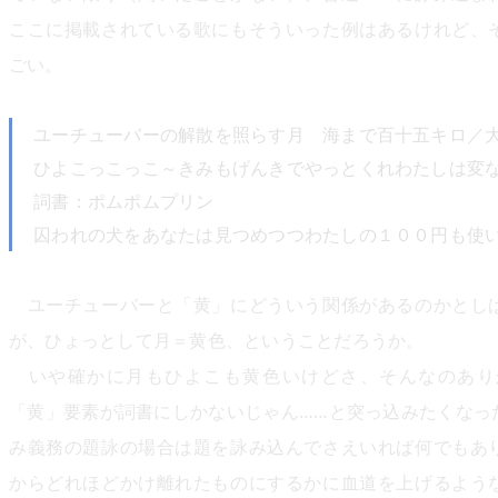
ここに掲載されている歌にもそういった例はあるけれど、
ごい。
ユーチューバーの解散を照らす月 海まで百十五キロ／
ひよこっこっこ～きみもげんきでやっとくれわたしは変
詞書：ポムポムプリン
囚われの犬をあなたは見つめつつわたしの１００円も使
ユーチューバーと「黄」にどういう関係があるのかとし
が、ひょっとして月＝黄色、ということだろうか。
いや確かに月もひよこも黄色いけどさ、そんなのあり
「黄」要素が詞書にしかないじゃん……と突っ込みたくなっ
み義務の題詠の場合は題を詠み込んでさえいれば何でもあ
からどれほどかけ離れたものにするかに血道を上げるよう