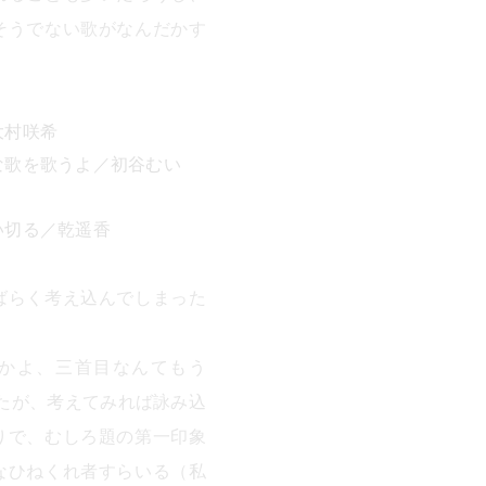
そうでない歌がなんだかす
大村咲希
な歌を歌うよ／初谷むい
い切る／乾遥香
ばらく考え込んでしまった
かよ、三首目なんてもう
たが、考えてみれば詠み込
りで、むしろ題の第一印象
なひねくれ者すらいる（私