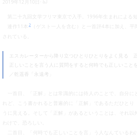
2019年12月10日
·
第二十九回文学フリマ東京で入手。1996年生まれによる
2
連作11本
（ゲスト一人を含む）と一首評4本に加え、平
されている。
エスカレーターから降り立つひとりひとりをよく見る 
正しいことを言う人に質問をすると何時でも正しいこと
／乾遥香「永遠考」
一首目、「正解」とは常識的には待人のことで、自分に
れど、こう書かれると普遍的に「正解」であるただひとり
うに見える。そして「正解」があるということは、それ以
わけで、恐ろしい。
二首目、「何時でも正しいことを言」う人なんているわ