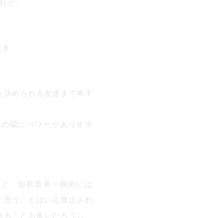
れど。
たき
を決められる友達まで卑下
の喩にパワーがありすぎ
ど、短歌業界一般的には
と思う。とはいえ禁止され
れることも多いだろうし、