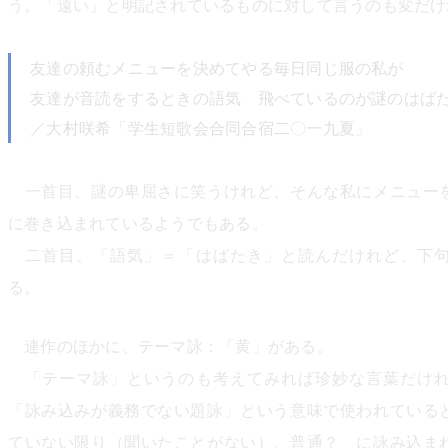
う。「遠い」と明記されているものに対して言うのも変だけ
友達の頼むメニューを決めてやる毎日同じ服の私が
友達が音読をするときの語気 飛べているのが謎のはば
／大村咲希「学生短歌会合同合宿二〇一九夏」
一首目、謎の卑屈さに笑うけれど、そんな私にメニュー
に巻き込まれているようでもある。
二首目、「語気」＝「はばたき」と読んだけれど、下句
る。
連作のほかに、テーマ詠：「黄」がある。
「テーマ詠」というのも考えてみれば珍妙な言葉だけれ
「詠み込みが義務でない題詠」という意味で使われている
ていない限り（聞いたことがない）、普通？ に詠み込ま