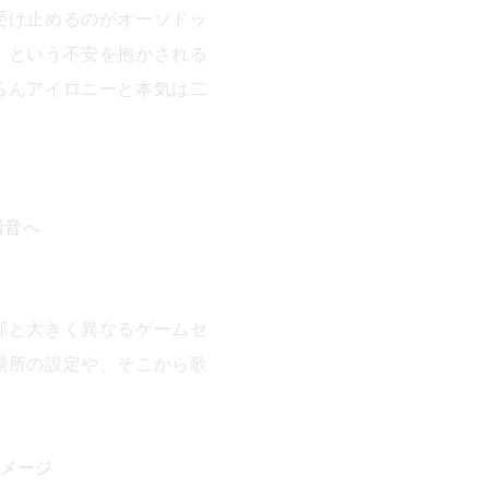
受け止めるのがオーソドッ
、という不安を抱かされる
ろんアイロニーと本気は二
騒音へ
部と大きく異なるゲームセ
場所の設定や、そこから歌
ダメージ